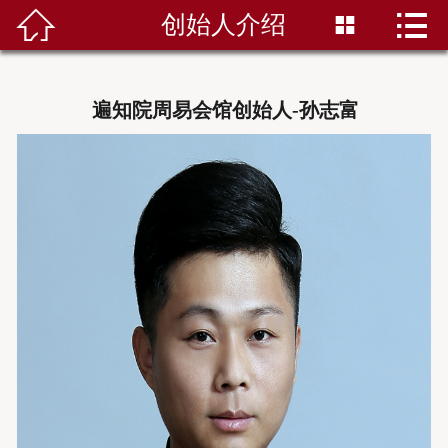


创始人介绍


首页
八字培训班
遍知院周易会馆创始人-孙志富
风水培训班
弟子培训班
服务项目
馆长简介
会馆动态
关于我们
联系我们